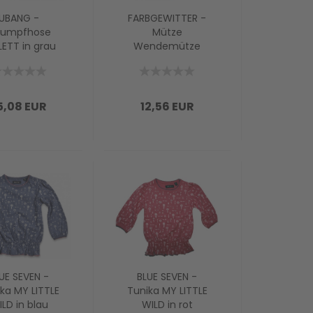
UBANG -
FARBGEWITTER -
rumpfhose
Mütze
LETT in grau
Wendemütze
SALLY mit FEDERN
5,08 EUR
12,56 EUR
UE SEVEN -
BLUE SEVEN -
ka MY LITTLE
Tunika MY LITTLE
LD in blau
WILD in rot