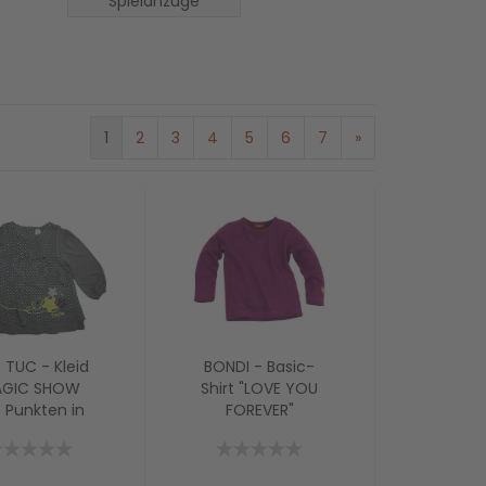
Spielanzüge
1
2
3
4
5
6
7
»
 TUC - Kleid
BONDI - Basic-
GIC SHOW
Shirt "LOVE YOU
 Punkten in
FOREVER"
rau-weiss
aubergine Größe
50 - 92