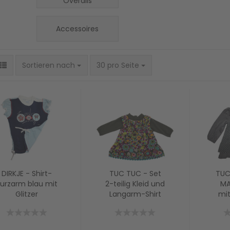
Overalls
Accessoires
Sortieren nach
30 pro Seite
DIRKJE - Shirt-
TUC TUC - Set
TUC
urzarm blau mit
2-teilig Kleid und
MA
Glitzer
Langarm-Shirt
mit
FLOWER POWER
g