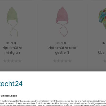
BONDI -
BONDI -
JN
Zipfelmütze
Zipfelmütze rosa
mintgrün
gestreift
Übe
gestreift
B
7,99 EUR
7,99 EUR
1