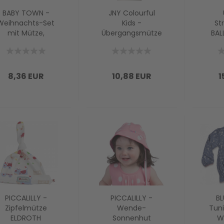
BABY TOWN -
JNY Colourful
Weihnachts-Set
Kids -
St
mit Mütze,
Übergangsmütze
BAL
Lätzchen und
Beanie STARS in
Baby Schuhe
rot
8,36 EUR
10,88 EUR
1
PICCALILLY -
PICCALILLY -
BL
Zipfelmütze
Wende-
Tuni
ELDROTH
Sonnenhut
WI