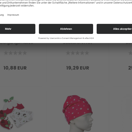
JNY Colourful
MIM-PI - Kleid
PI
Kids -
mit Pailletten-
Wil
Übergangsmütze
Stickerei in rot
St
Beanie
FARMHOUSE in
grün
10,88 EUR
19,29 EUR
2