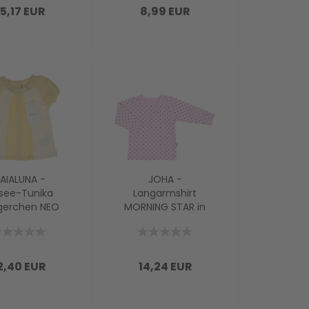
5,17 EUR
8,99 EUR
AIALUNA -
JOHA -
ssee-Tunika
Langarmshirt
gerchen NEO
MORNING STAR in
 gelb-weiss
rosa
2,40 EUR
14,24 EUR