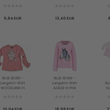
BAUERNHOF in
PUNKTE und
weiss
STREIFEN
(beidseitig
verwendbar)
5,84 EUR
13,40 EUR
BLUE SEVEN -
BLUE SEVEN -
Langarm-Shirt
Langarm-Shirt
Bo
WOODLAND in
AZALEE in Pink
Sc
hellrot
BU
10,04 EUR
18,99 EUR
2