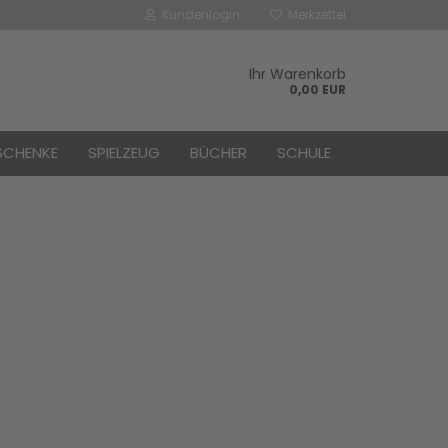
Kundenlogin
Merkzettel
Ihr Warenkorb
0,00 EUR
SCHENKE
SPIELZEUG
BÜCHER
SCHULE
rstellen
rt vergessen?