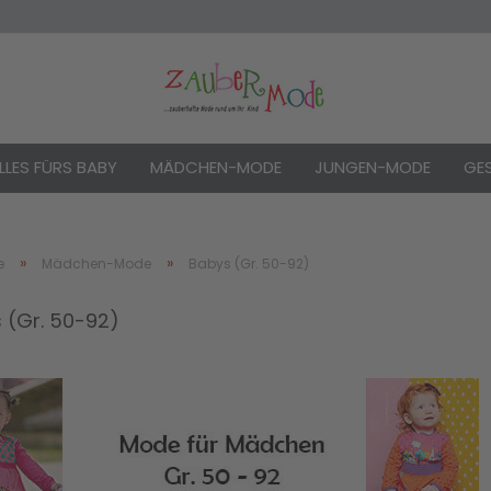
LLES FÜRS BABY
MÄDCHEN-MODE
JUNGEN-MODE
GE
»
»
e
Mädchen-Mode
Babys (Gr. 50-92)
 (Gr. 50-92)
Konto e
Passwo