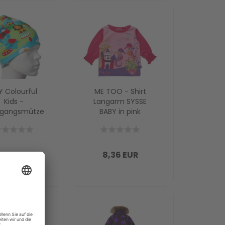
Y Colourful
ME TOO - Shirt
Kids -
Langarm SYSSE
rgangsmütze
BABY in pink
eanie LION
CIRCUS
0,88 EUR
8,36 EUR