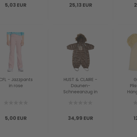
5,03 EUR
25,13 EUR
2
CFL - Jazzpants
HUST & CLAIRE -
G
in rose
Daunen-
Pli
Schneeanzug in
Hän
braun
in
5,00 EUR
34,99 EUR
1