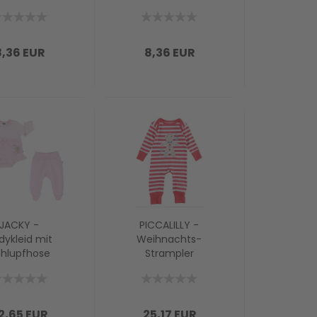
8,36 EUR
8,36 EUR
JACKY -
PICCALILLY -
dykleid mit
Weihnachts-
hlupfhose
Strampler
NNY in rosa
Overall
LEBKUCHENMANN
2,65 EUR
25,17 EUR