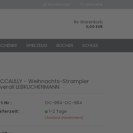
Kundenlogin
Merkzettel
Ihr Warenkorb
0,00 EUR
SCHENKE
SPIELZEUG
BÜCHER
SCHULE
ICCALILLY - Weihnachts-Strampler
verall LEBKUCHENMANN
rstellen
rt vergessen?
t.Nr.:
OC-984-OC-984
ieferzeit:
1-2 Tage
(Ausland abweichend)