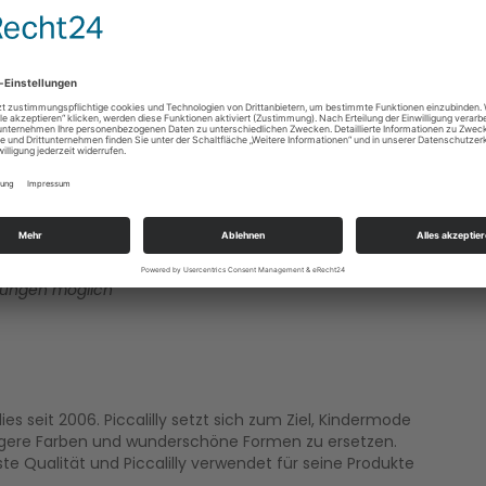
HENMANN von PICCALILLY
htel mit All-over-Streifenmuster in den klassischen
Die umklappbaren Handteile können auf Wunsch die Hände
m Bündchenumschlag wird der Overall zum Strampler -
iben. Durch den praktischen Schlupfausschnitt gelingt
Schrittbereich ist der Langarm-Overall mit Druckknöpfen
ell und einfach gelingt.
llungen möglich
s seit 2006. Piccalilly setzt sich zum Ziel, Kindermode
tigere Farben und wunderschöne Formen zu ersetzen.
e Qualität und Piccalilly verwendet für seine Produkte