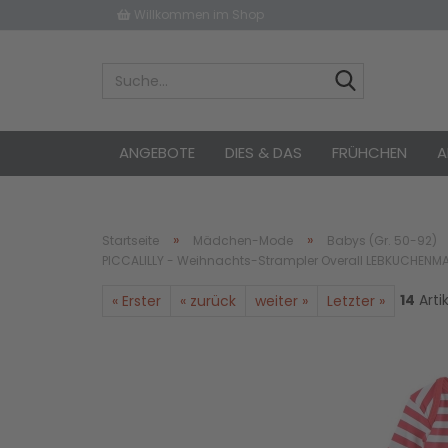
Willkommen im Shop
ANGEBOTE
DIES & DAS
FRÜHCHEN
A
»
»
Startseite
Mädchen-Mode
Babys (Gr. 50-92)
PICCALILLY - Weihnachts-Strampler Overall LEBKUCHENM
14
Arti
« Erster
« zurück
weiter »
Letzter »