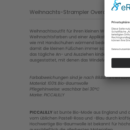
Weihnachts-Strampler Overall LEBKUC
Weihnachtsoutfit für ihren kleinen Weihnachtswic
Weihnachtsfarben und einer Applikation vorne. 
wie mit Handschuhen wärmend bedecken. Mit de
damit die kleinen Füßchen immer schön warm ble
das tägliche An- und Ausziehen kinderleicht. Im 
ausgestattet, mit denen das Windelwechseln schn
Farbabweichungen sind je nach Bildschirmeinste
Material: 100% Bio-Baumwolle
Pflegehinweise: waschbar bei 30°C
Marke: PICCALILLY
PICCALILLY
ist bunte Bio-Mode aus England und die
vom üblichen Pastell-Rosa und -Blau durch kräf
Hochwertige Bio-Baumwolle ist bekannt für höchst
ausschließlich die allerbesten Materialien.