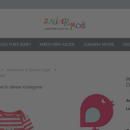
LLES FÜRS BABY
MÄDCHEN-MODE
JUNGEN-MODE
GE
»
»
Strampler & Spielanzüge
ANN
P
O
Konto e
kel in dieser Kategorie
Passwo
Ar
L