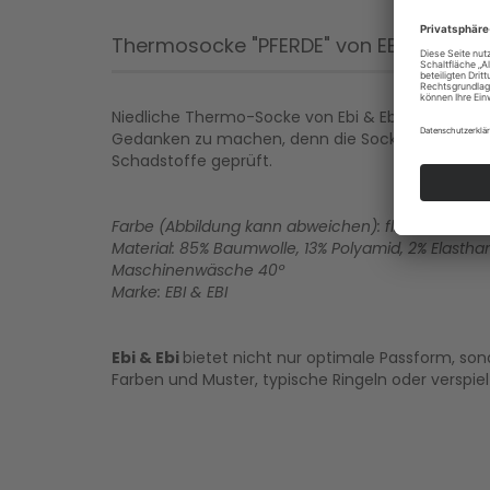
Thermosocke "PFERDE" von EBI & EBI
Niedliche Thermo-Socke von Ebi & Ebi. Bei diese
Gedanken zu machen, denn die Socken halten ri
Schadstoffe geprüft.
Farbe (Abbildung kann abweichen): flieder
Material: 85% Baumwolle, 13% Polyamid, 2% Elastha
Maschinenwäsche 40º
Marke: EBI & EBI
Ebi & Ebi
bietet nicht nur optimale Passform, s
Farben und Muster, typische Ringeln oder verspie