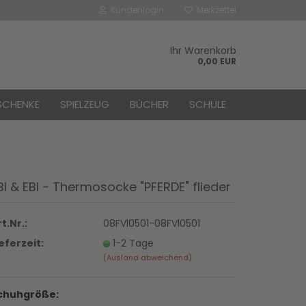
Kundenlogin
Merkzettel
Ihr Warenkorb
0,00 EUR
SCHENKE
SPIELZEUG
BÜCHER
SCHULE
BI & EBI - Thermosocke "PFERDE" flieder
rstellen
rt vergessen?
t.Nr.:
08FVl0501-08FVl0501
ieferzeit:
1-2 Tage
(Ausland abweichend)
chuhgröße: