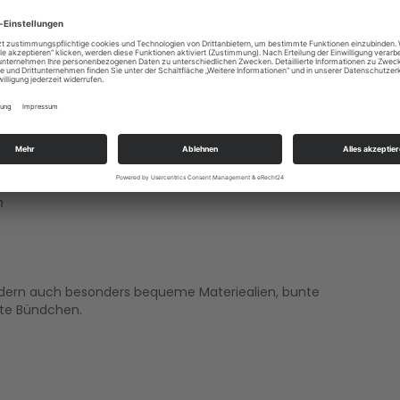
n Socken braucht man sich über kalte Füße keine
chtig schön warm. Nach ÖkoTex Standard 100 auf
n
ondern auch besonders bequeme Materiealien, bunte
lte Bündchen.