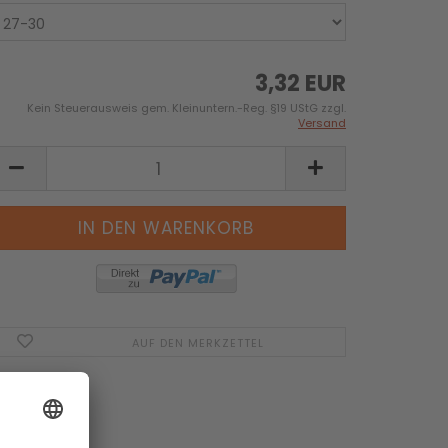
3,32 EUR
Kein Steuerausweis gem. Kleinuntern.-Reg. §19 UStG zzgl.
Versand
AUF DEN MERKZETTEL