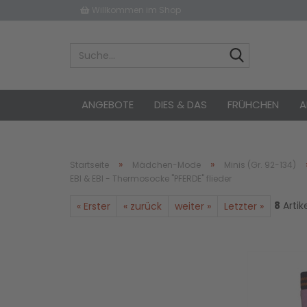
Willkommen im Shop
ANGEBOTE
DIES & DAS
FRÜHCHEN
A
»
»
Startseite
Mädchen-Mode
Minis (Gr. 92-134)
EBI & EBI - Thermosocke "PFERDE" flieder
8
Artik
« Erster
« zurück
weiter »
Letzter »