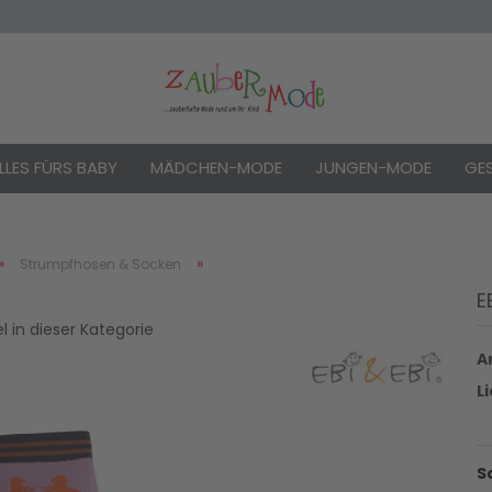
LLES FÜRS BABY
MÄDCHEN-MODE
JUNGEN-MODE
GE
»
»
Strumpfhosen & Socken
E
Konto e
el in dieser Kategorie
Passwo
Ar
L
S