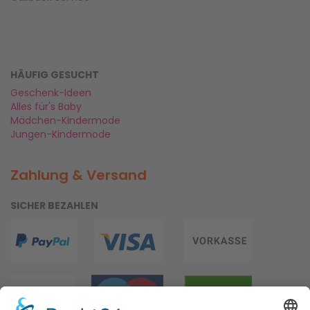
HÄUFIG GESUCHT
Geschenk-Ideen
Alles für's Baby
Mädchen-Kindermode
Jungen-Kindermode
Zahlung & Versand
SICHER BEZAHLEN