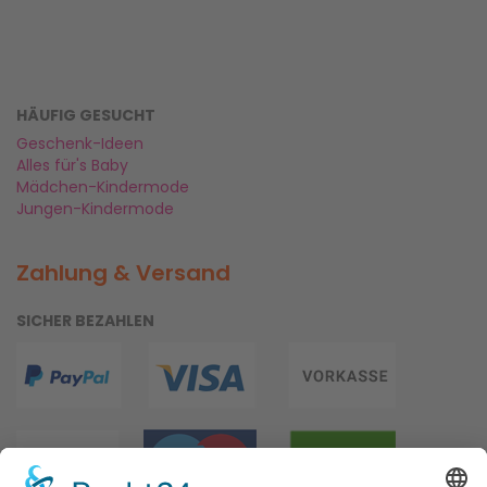
HÄUFIG GESUCHT
Geschenk-Ideen
Alles für's Baby
Mädchen-Kindermode
Jungen-Kindermode
Zahlung & Versand
SICHER BEZAHLEN