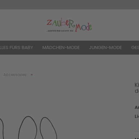
LLES FÜRS BABY
MÄDCHEN-MODE
JUNGEN-MODE
GE
»
»
Accessoires
K
d
Konto e
Passwo
Ar
L