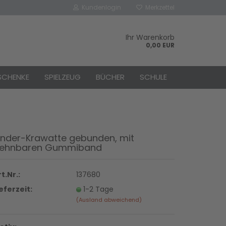
Kundenlogin
Merkzettel
Ihr Warenkorb
0,00 EUR
SCHENKE
SPIELZEUG
BÜCHER
SCHULE
inder-Krawatte gebunden, mit
ehnbaren Gummiband
rstellen
rt vergessen?
t.Nr.:
137680
ieferzeit:
1-2 Tage
(Ausland abweichend)