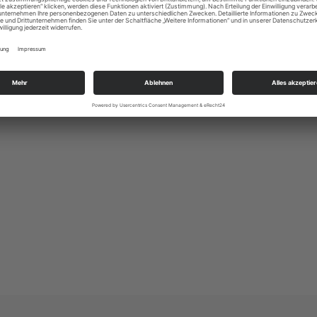
nbaren Gummiband
, Kommunion, Konfirmation, Silvester, Weihnachten,
gen umhängen. Leicht zu tragen mit dehnbaren
zeichnete Stoffqualität und Verarbeitung.