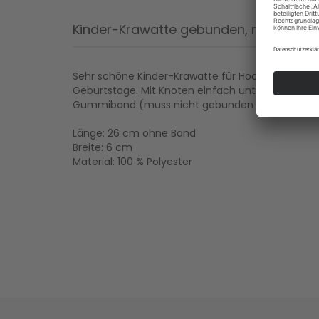
Kinder-Krawatte gebunden, mit deh
Sehr schöne Kinder-Krawatte für Hochzeit, Taufe
Geburtstage. Mit Knoten einfach unter dem Kra
Gummiband (muss nicht gebunden werden). Ausge
Länge: 26 cm ohne Band
Breite: 6 cm
Material: 100 % Polyester