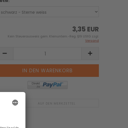
otiv:
3,35 EUR
Kein Steuerausweis gem. Kleinuntern.-Reg. §19 UStG zzgl.
Versand
AUF DEN MERKZETTEL