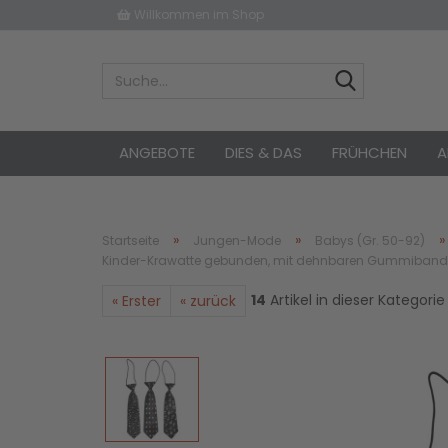
Willkommen im Shop
ANGEBOTE
DIES & DAS
FRÜHCHEN
A
»
»
Startseite
Jungen-Mode
Babys (Gr. 50-92)
Kinder-Krawatte gebunden, mit dehnbaren Gummiband
14
Artikel in dieser Kategorie
« Erster
« zurück