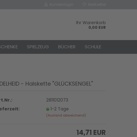
Kundenlogin
Merkzettel
Ihr Warenkorb
0,00 EUR
SCHENKE
SPIELZEUG
BÜCHER
SCHULE
DELHEID - Halskette "GLÜCKSENGEL"
rstellen
rt vergessen?
t.Nr.:
2811012073
ieferzeit:
1-2 Tage
(Ausland abweichend)
14,71 EUR