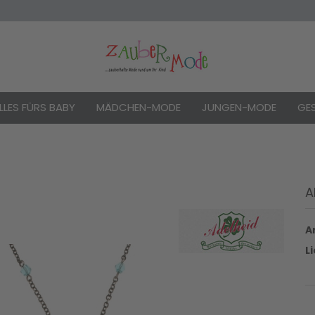
LLES FÜRS BABY
MÄDCHEN-MODE
JUNGEN-MODE
GE
A
Konto e
Passwo
Ar
L