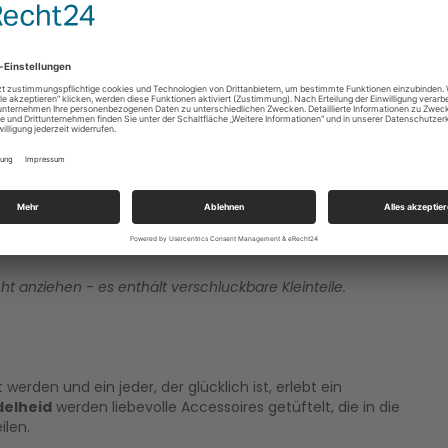
ID
abels ADELHEID, der Werkstatt des wahren Glücks. 40-49
n, emailliert und mit 10 Strass-Steinen besetzt. Ebenso
fdruck "Glücksengel". Geliefert wird in der sehr
 Geschichte zur Kette.
emaillierter Anhänger
ht anziehen - es enthält verschluckbare Kleinteile.
 werden und ein jeder, der glücklich ist, erlebt ein
delheid
werden liebevolle Accessoires getüftelt, die in die
ilen.