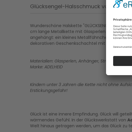
Glücksengel-Halsschmuck von ADELHE
Wunderschöne Halskette "GLÜCKSENGEL" des Kultl
cm lange Metallkette mit Glasperlen und Anhänger
angehängt: ein kleines Metallfähnchen mit dem Au
dekorativen Geschenkschachtel mit einer kleinen
Materialien: Glasperlen, Anhänger, Strass-Steine, 
Marke: ADELHEID
Kindern unter 3 Jahren die Kette nicht ohne Aufsic
Erstickungsgefahr!
Glück ist eine innere Empfindung. Glück will geteilt
wärmendes Gefühl. In der Glückswerkstatt von
A
Welt hinaus getragen werden, um das Glück zu te